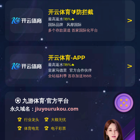
版权所有(C)广东KY.COM建筑材料有限公司
技术支持：天岭科技(www.tianlingkj.com)
粤ICP备17111913
号
乐动官方端网站登录入口
|
乐动在线平台
|
米兰买球体育·(中国)官方
网站
|
九游会(J9)
|
九游体育
|
开云篮球(中国)股份有限公司官网
|
世
俱杯(Club WC)官方网站_世俱杯登录入口注册
|
开云在线登录
|
mk
官方网站_mk(中国)
|