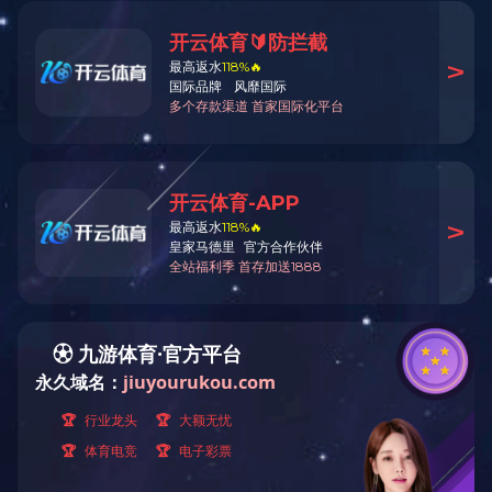
XGN71501
尺寸：750*1500mm
质感：亮
空间：客厅/餐厅/卧室/书房/厨房/卫生间
纹理：单片任意连纹（一石六面）