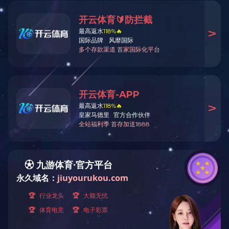
XR918101
尺寸：900*1800mm
质感：亮
空间：客厅/餐厅/卧室/书房/厨房/卫生间
系列：锦(JIN)系列