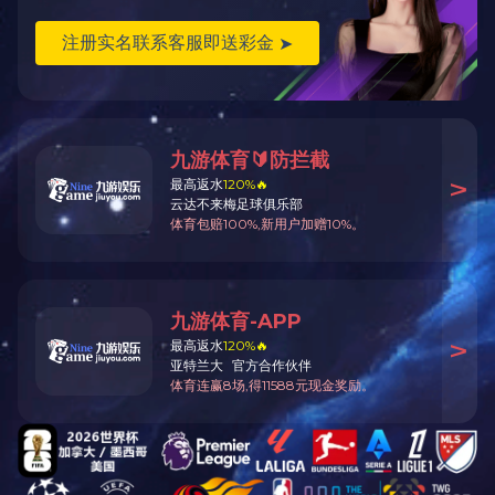
VR全景
空间应用
版权所有(C)广东KY.COM建筑材料有限公司
技术支持：天岭科技(www.tianlingkj.com)
粤ICP备17111913
号
乐动官方端网站登录入口
|
乐动在线平台
|
米兰买球体育·(中国)官方
网站
|
九游会(J9)
|
九游体育
|
开云篮球(中国)股份有限公司官网
|
世
俱杯(Club WC)官方网站_世俱杯登录入口注册
|
开云在线登录
|
mk