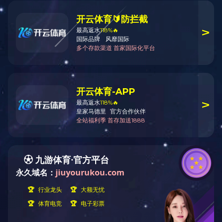
XF715M203
尺寸：750*1500mm
质感：哑
空间：客厅/餐厅/卧室/书房/厨房/卫生间
系列：素·U-life 质感系瓷砖