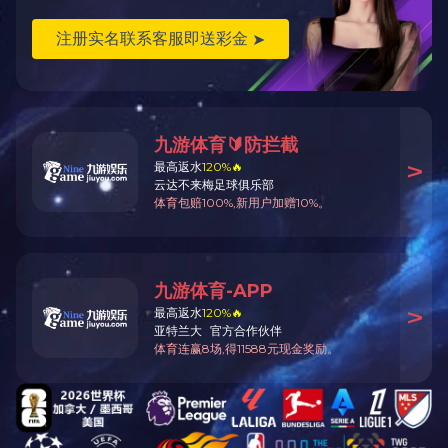
VR全景
空间应用
版权所有(C)广东KY.COM建筑材料有限公司
技术支持：天岭科技(www.tianlingkj.com)
粤ICP备17111913
号
乐动官方端网站登录入口
|
乐动在线平台
|
米兰买球体育·(中国)官方
网站
|
九游会(J9)
|
九游体育
|
开云篮球(中国)股份有限公司官网
|
世
俱杯(Club WC)官方网站_世俱杯登录入口注册
|
开云在线登录
|
mk