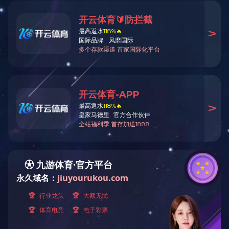
XF715502
尺寸：750*1500mm
质感：哑
空间：客厅/餐厅/卧室/书房/厨房/卫生间
系列：素·U-life 质感系瓷砖