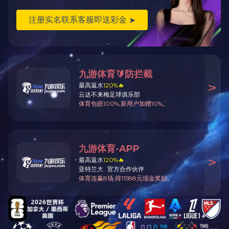
VR全景
空间应用
版权所有(C)广东KY.COM建筑材料有限公司
技术支持：天岭科技(www.tianlingkj.com)
粤ICP备17111913
号
乐动官方端网站登录入口
|
乐动在线平台
|
米兰买球体育·(中国)官方
网站
|
九游会(J9)
|
九游体育
|
开云篮球(中国)股份有限公司官网
|
世
俱杯(Club WC)官方网站_世俱杯登录入口注册
|
开云在线登录
|
mk